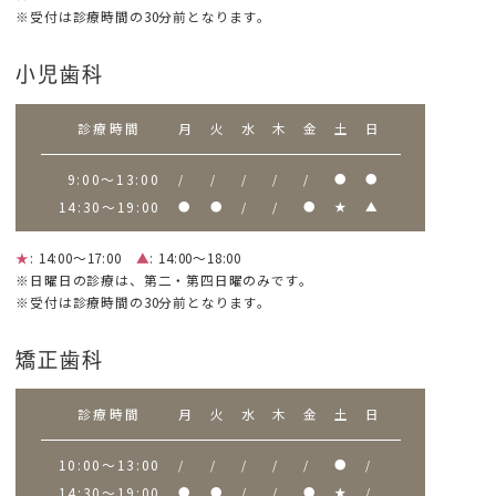
※受付は診療時間の30分前となります。
小児歯科
診療時間
月
火
水
木
金
土
日
9:00～13:00
/
/
/
/
/
●
●
14:30～19:00
●
●
/
/
●
★
▲
★
: 14:00～17:00
▲
: 14:00～18:00
※日曜日の診療は、第二・第四日曜のみです。
※受付は診療時間の30分前となります。
矯正歯科
診療時間
月
火
水
木
金
土
日
10:00～13:00
/
/
/
/
/
●
/
14:30～19:00
●
●
/
/
●
★
/