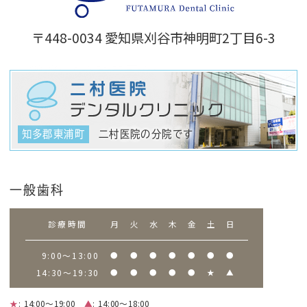
〒448-0034
愛知県刈谷市神明町2丁目6-3
二村医院の分院です
知多郡東浦町
一般歯科
診療時間
月
火
水
木
金
土
日
9:00～13:00
●
●
●
●
●
●
●
14:30～19:30
●
●
●
●
●
★
▲
★
: 14:00～19:00
▲
: 14:00～18:00